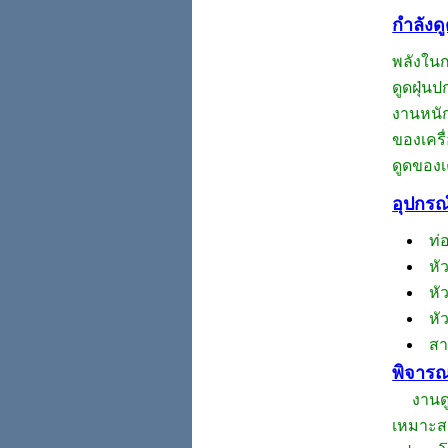
กำลังดู
พลังในก
ดูดฝุ่น
งานหนักม
ของเครื
ดูดของเ
อุปกรณ
ท่
หั
หั
หั
สา
พิจารณ
งานดูดฝ
เหมาะสม