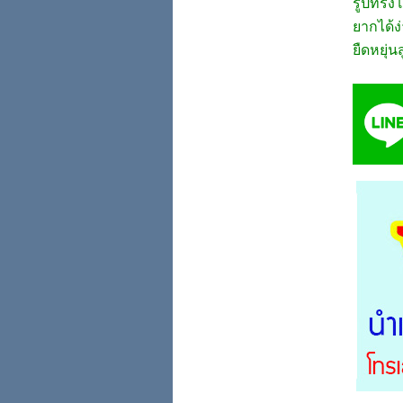
รูปทรงโค
ยากได้ง่
ยืดหยุ่น