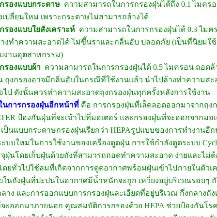
งกรองแบบกระดาษ
ความสามารถในการกรองฝุ่นได้ถึง 0.1 ไมครอ
งเปลี่ยนใหม่ เพราะกระดาษไม่สามารถล้างได้
งกรองแบบใยสังเคราะห์
ความสามารถในการกรองฝุ่นได้ 0.3 ไมค
้างทำความสะอาดได้ ไม่ขึ้นราและกลิ่นอับ ปลอดภัย (เป็นที่นิยมใช้กั
ับงานอุตสาหกรรม)
งกรองแบบผ้า
ความสามารถในการกรองฝุ่นได้ 0.5 ไมครอน ถอดล
น ถุงกรองอาจมีกลิ่นอับในกรณีที่ใช้งานแล้ว นำไปล้างทำความสะ
ต่อไป ดังนั้นควรทำความสะอาดถุงกรองฝุ่นทุกครั้งหลังการใช้งาน
ในการกรองฝุ่นอีกหน้าที่
คือ การกรองฝุ่นที่เล็ดลอดออกมาจากถุง
TER ป้องกันฝุ่นที่จะเข้าไปที่มอเตอร์ และกรองฝุ่นที่จะออกจากมอ
 เป็นแบบกระดาษกรองฝุ่นเรียกว่า HEPAรูปแบบของการทำงานอีกป
็นระบบใหม่ในการใช้งานของเครื่องดูดฝุ่น การใช้กำลังดูดระบบ Cy
จุฝุ่นโดยเก็บฝุ่นด้วยถังที่สามารถถอดทำความสะอาด ง่ายและไม่ต้อง
ดยทั่วไปใช้ลมที่เกิดจากการดูดอากาศพร้อมฝุ่นเข้าไปภายในตัวเคร
ในถังฝุ่นที่ปะปนในอากาศมีน้ำหนักจะถูก เหวี่ยงอยู่บริเวณรอบๆ ถ
์กลาง และการออกแบบการกรองฝุ่นละเอียดที่อยู่บริเวณ กึ่งกลางถ
ที่จะออกมาภายนอก คุณสมบัติการกรองด้วย HEPA ช่วยป้องกันโรคภูม