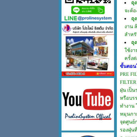
ถุ
จะต้อ
ถุ
งาน ล
สำหร
ถุ
ใช้งา
ครั้ง
ขั้นตอน
PRE FIL
FILTER
ฝุ่น เป
หรือบรร
ทำงาน โ
หมุนภาย
จุดศูนย
รองฝุ่น