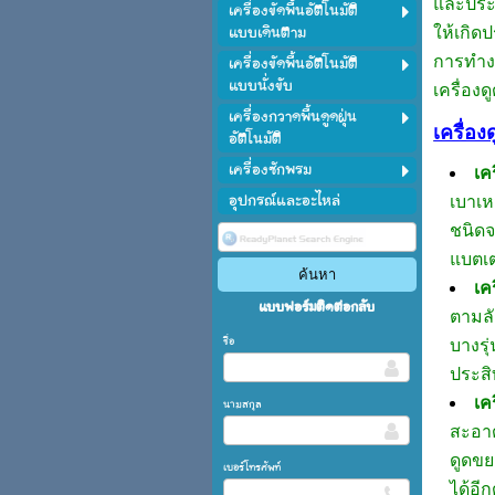
และประห
เครื่องขัดพื้นอัตโนมัติ
แบบเดินตาม
ให้เกิด
เครื่องขัดพื้นอัตโนมัติ
การทำงา
แบบนั่งขับ
เครื่อง
เครื่องกวาดพื้นดูดฝุ่น
เครื่อง
อัตโนมัติ
เครื่องซักพรม
เค
อุปกรณ์และอะไหล่
เบาเห
ชนิดจ
แบตเต
เค
แบบฟอร์มติดต่อกลับ
ตามลั
ชื่อ
บางรุ
ประสิ
เค
นามสกุล
สะอาด
ดูดขย
เบอร์โทรศัพท์
ได้อี