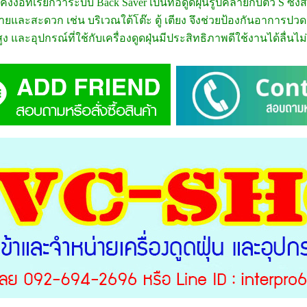
้งงอที่เรียกว่าระบบ Back Saver เป็นท่อดูดฝุ่นรูปคล้ายกับตัว S ซึ
ายและสะดวก เช่น บริเวณใต้โต๊ะ ตู้ เตียง จึงช่วยป้องกันอาการปวดเม
สูง และอุปกรณ์ที่ใช้กับเครื่องดูดฝุ่นมีประสิทธิภาพดีใช้งานได้ลื่นไม