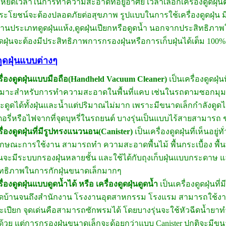
ยัดเวลาในการทำความสะอาดที่อยู่อาศัย เวลาเลือกเครื่องดูดฝุ่นต้อ
ประโยชน์จะต้องปลอดภัยต่อสุขภาพ รูปแบบในการใช้เครื่องดูดฝุ่น
นประเภทดูดฝุ่นแห้ง,ดูดฝุ่นเปียกหรือดูดน้ำ นอกจากประสิทธิภา
ดูดฝุ่นจะต้องมีประสิทธิภาพการกรองฝุ่นหรือการเก็บฝุ่นได้เต็ม 100%
ดูดฝุ่นแบบต่างๆ
รื่องดูดฝุ่นแบบมือถือ(Handheld Vacuum Cleaner)
เป็นเครื่องดูดฝุ
มาะสำหรับการทำความสะอาดในพื้นที่แคบ เช่นในรถตามซอกมุม หรือส
ะดูดได้ทั้งฝุ่นและน้ำแต่ปริมาณไม่มาก เพราะมีขนาดเล็กกำลังดูดไ
อรี่หรือไฟจากที่จุดบุหรี่ในรถยนต์ บางรุ่นเป็นแบบไร้สายสามารถ ช
รื่องดูดฝุ่นที่มีรูปทรงแนวนอน(Canister)
เป็นเครื่องดูดฝุ่นที่เห็นอย
กษณะการใช้งาน สามารถทำ ความสะอาดพื้นไม้ พื้นกระเบื้อง พื้นพ
่นจะมีระบบกรองฝุ่นหลายชั้น และใช้ได้กับถุงเก็บฝุ่นแบบกระดาษ แ
ทธิภาพในการกักฝุ่นขนาดเล็กมากๆ
รื่องดูดฝุ่นแบบดูดน้ำได้ หรือ เครื่องดูดฝุ่นดูดน้ำ
เป็นเครื่องดูดฝุ่น
บ้านจนถึงสำนักงาน โรงงานอุตสาหกรรม โรงแรม สามารถใช้งานได้
ะเปียก จุดเด่นคือสามารถซักพรมได้ โดยบางรุ่นจะใช้หัวฉีดน้ำย
กด้วย แต่การกรองฝุ่นขนาดเล็กจะด้อยกว่าแบบ Canister ปกติจะมี