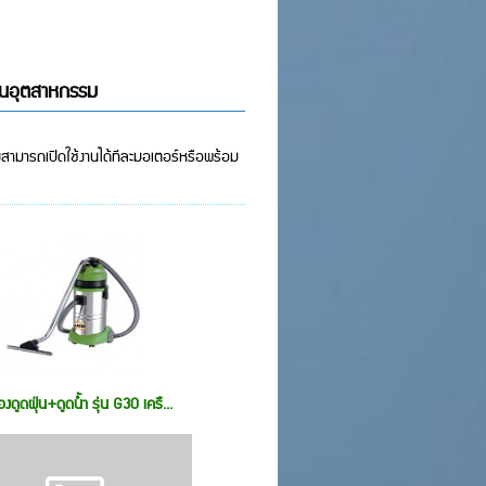
รงงานอุตสาหกรรม
่องสามารถเปิดใช้งานได้ทีละมอเตอร์หรือพร้อม
่องดูดฝุ่น+ดูดน้ำ รุ่น G30 เครื...