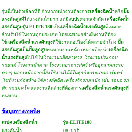
รุ่นนี้เป็นตัวเลือกที่ดี ถ้าหากหน้างานต้องการ
เครื่องฉีดน้ำ
หรือ
ปั๊ม
แรงดันสูง
ที่ได้แรงดันน้ำมาก แต่มีงบประมาณจำกัด
เครื่องฉีดน้ำ
แรงดันสูง รุ่น ELITE 180
เป็น
เครื่องฉีดน้ำแรงดันสูง
ที่เหมาะ
สำหรับใช้ในงานทุกประเภท โดยเฉพาะอย่างยิ่งงานที่ต้อง
ใช้
เครื่องฉีดน้ำแรงดันสูง
ที่ใช้งานต่อเนื่องได้หลายชั่วโมง
ปั๊ม
แรงดันสูงเป็นปั๊มลูกสูบ
ทนทานงานหนัก เหมาะที่จะนำ
เครื่องฉีด
น้ำแรงดันสูง
ไปใช้ใน
โรงงานผลิตอาหาร โรงงานประกอบ
รถยนต์ โรงงานน้ำตาล โรงงานอาหารสัตว์ หรืออุตสาหกรรม
ต่างๆ นอกเหนือจากนี้ยังใช้งานได้ดีในธุรกิจประเภทคาร์แคร์
,ไซต์งานก่อสร้าง ใช้ลางอัดฉีด เครื่องจักรกลหนัก เช่น รถบด รถ
ตัก รถแมคโค
และงานฉีดล้างที่ต้องการ
เครื่องฉีดน้ำแรงดันสูง
ที่
ทนทาน
ข้อมูลทางเทคนิค
สเปคเครื่องฉีดน้ำ
รุ่น-ELITE180
แรงดันน้ำ
180 บาร์